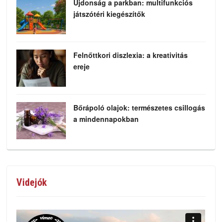
Újdonság a parkban: multifunkciós
játszótéri kiegészítők
Felnőttkori diszlexia: a kreativitás
ereje
Bőrápoló olajok: természetes csillogás
a mindennapokban
Videjók