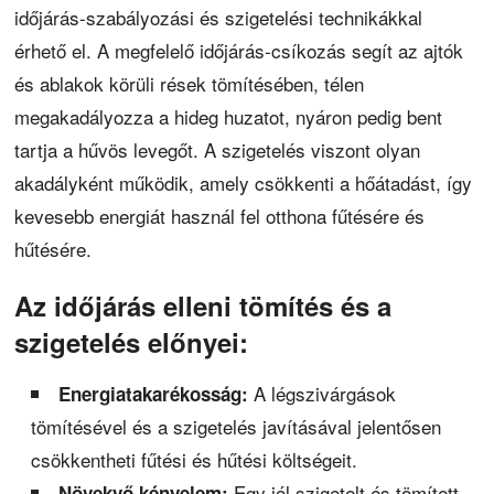
időjárás-szabályozási és szigetelési technikákkal
érhető el. A megfelelő időjárás-csíkozás segít az ajtók
és ablakok körüli rések tömítésében, télen
megakadályozza a hideg huzatot, nyáron pedig bent
tartja a hűvös levegőt. A szigetelés viszont olyan
akadályként működik, amely csökkenti a hőátadást, így
kevesebb energiát használ fel otthona fűtésére és
hűtésére.
Az időjárás elleni tömítés és a
szigetelés előnyei:
A légszivárgások
Energiatakarékosság:
tömítésével és a szigetelés javításával jelentősen
csökkentheti fűtési és hűtési költségeit.
Egy jól szigetelt és tömített
Növekvő kényelem: