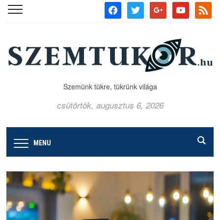
facebook
twitter
google
youtube
rss
Szemünk tükre, tükrünk világa
csütörtök, augusztus 6, 2026
MENU