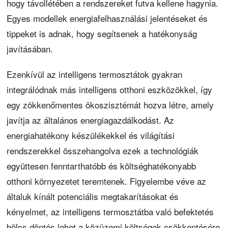
hogy távollétében a rendszereket futva kellene hagynia.
Egyes modellek energiafelhasználási jelentéseket és
tippeket is adnak, hogy segítsenek a hatékonyság
javításában.
Ezenkívül az intelligens termosztátok gyakran
integrálódnak más intelligens otthoni eszközökkel, így
egy zökkenőmentes ökoszisztémát hozva létre, amely
javítja az általános energiagazdálkodást. Az
energiahatékony készülékekkel és világítási
rendszerekkel összehangolva ezek a technológiák
együttesen fenntarthatóbb és költséghatékonyabb
otthoni környezetet teremtenek. Figyelembe véve az
általuk kínált potenciális megtakarításokat és
kényelmet, az intelligens termosztátba való befektetés
bölcs döntés lehet a közüzemi költségek csökkentésére