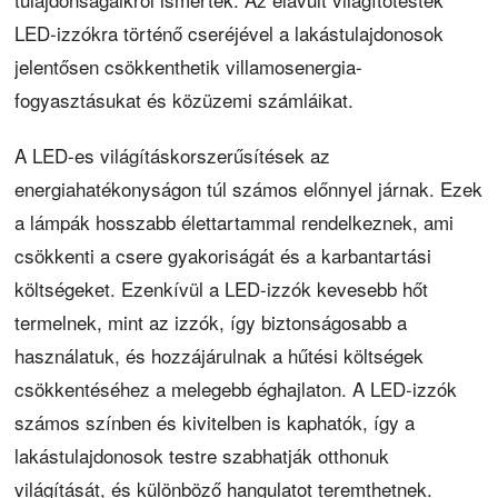
LED-izzókra történő cseréjével a lakástulajdonosok
jelentősen csökkenthetik villamosenergia-
fogyasztásukat és közüzemi számláikat.
A LED-es világításkorszerűsítések az
energiahatékonyságon túl számos előnnyel járnak. Ezek
a lámpák hosszabb élettartammal rendelkeznek, ami
csökkenti a csere gyakoriságát és a karbantartási
költségeket. Ezenkívül a LED-izzók kevesebb hőt
termelnek, mint az izzók, így biztonságosabb a
használatuk, és hozzájárulnak a hűtési költségek
csökkentéséhez a melegebb éghajlaton. A LED-izzók
számos színben és kivitelben is kaphatók, így a
lakástulajdonosok testre szabhatják otthonuk
világítását, és különböző hangulatot teremthetnek.