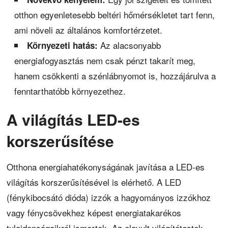
otthon egyenletesebb beltéri hőmérsékletet tart fenn,
ami növeli az általános komfortérzetet.
Az alacsonyabb
Környezeti hatás:
energiafogyasztás nem csak pénzt takarít meg,
hanem csökkenti a szénlábnyomot is, hozzájárulva a
fenntarthatóbb környezethez.
A világítás LED-es
korszerűsítése
Otthona energiahatékonyságának javítása a LED-es
világítás korszerűsítésével is elérhető. A LED
(fénykibocsátó dióda) izzók a hagyományos izzókhoz
vagy fénycsövekhez képest energiatakarékos
tulajdonságaikról ismertek. Az elavult világítótestek