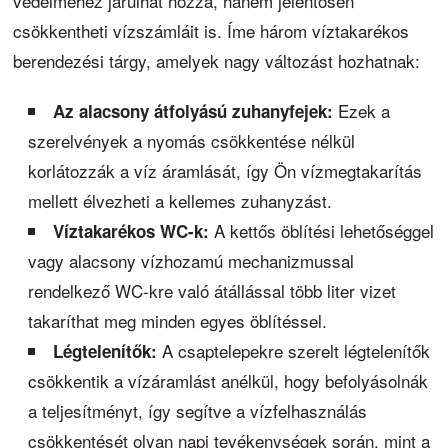
védelméhez járulhat hozzá, hanem jelentősen
csökkentheti vízszámláit is. Íme három víztakarékos
berendezési tárgy, amelyek nagy változást hozhatnak:
Ezek a
Az alacsony átfolyású zuhanyfejek:
szerelvények a nyomás csökkentése nélkül
korlátozzák a víz áramlását, így Ön vízmegtakarítás
mellett élvezheti a kellemes zuhanyzást.
A kettős öblítési lehetőséggel
Víztakarékos WC-k:
vagy alacsony vízhozamú mechanizmussal
rendelkező WC-kre való átállással több liter vizet
takaríthat meg minden egyes öblítéssel.
A csaptelepekre szerelt légtelenítők
Légtelenítők:
csökkentik a vízáramlást anélkül, hogy befolyásolnák
a teljesítményt, így segítve a vízfelhasználás
csökkentését olyan napi tevékenységek során, mint a