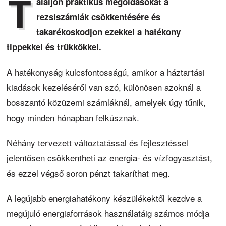
T
aláljon praktikus megoldásokat a
rezsiszámlák csökkentésére és
takarékoskodjon ezekkel a hatékony
tippekkel és trükkökkel.
A hatékonyság kulcsfontosságú, amikor a háztartási
kiadások kezeléséről van szó, különösen azoknál a
bosszantó közüzemi számláknál, amelyek úgy tűnik,
hogy minden hónapban felkúsznak.
Néhány tervezett változtatással és fejlesztéssel
jelentősen csökkentheti az energia- és vízfogyasztást,
és ezzel végső soron pénzt takaríthat meg.
A legújabb energiahatékony készülékektől kezdve a
megújuló energiaforrások használatáig számos módja