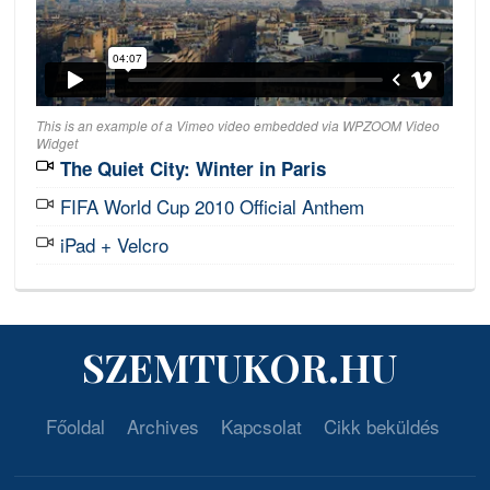
This is an example of a Vimeo video embedded via WPZOOM Video
Widget
The Quiet City: Winter in Paris
FIFA World Cup 2010 Official Anthem
iPad + Velcro
SZEMTUKOR.HU
Főoldal
Archives
Kapcsolat
Cikk beküldés