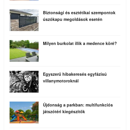
Biztonsági és esztétikai szempontok
úszókapu megoldások esetén
Milyen burkolat illik a medence köré?
Egyszerű hibakeresés egyfázisú
villanymotoroknál
Újdonság a parkban: multifunkciós
játszótéri kiegészítők