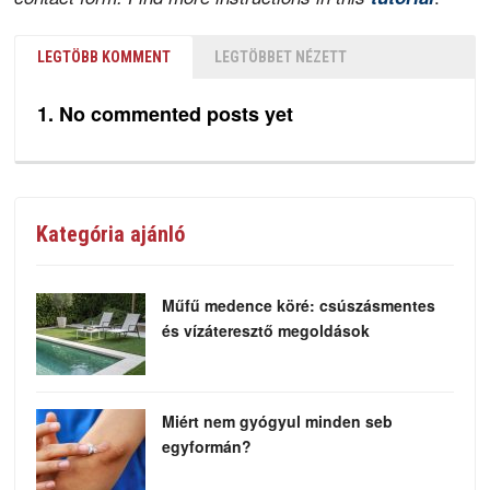
LEGTÖBB KOMMENT
LEGTÖBBET NÉZETT
No commented posts yet
Kategória ajánló
Műfű medence köré: csúszásmentes
és vízáteresztő megoldások
Miért nem gyógyul minden seb
egyformán?