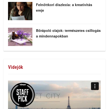
Felnőttkori diszlexia: a kreativitás
ereje
Bőrápoló olajok: természetes csillogás
a mindennapokban
Videjók