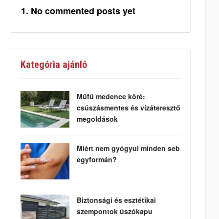
No commented posts yet
Kategória ajánló
Műfű medence köré:
csúszásmentes és vízáteresztő
megoldások
Miért nem gyógyul minden seb
egyformán?
Biztonsági és esztétikai
szempontok úszókapu