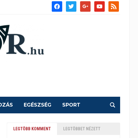
facebook
twitter
google
youtube
rss
OZÁS
EGÉSZSÉG
SPORT
LEGTÖBB KOMMENT
LEGTÖBBET NÉZETT