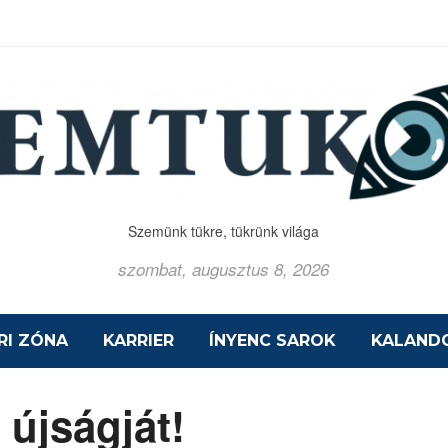
Szemünk tükre, tükrünk világa
szombat, augusztus 8, 2026
RI ZÓNA
KARRIER
ÍNYENC SAROK
KALAND
 újságját!