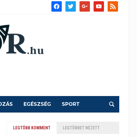
facebook
twitter
google
youtube
rss
OZÁS
EGÉSZSÉG
SPORT
LEGTÖBB KOMMENT
LEGTÖBBET NÉZETT