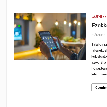
LÁJFHEKK
Ezekke
március 2
Találjon 
takarékos
kulcsfonto
azoknál a
hónapban f
jelentősen
Contin