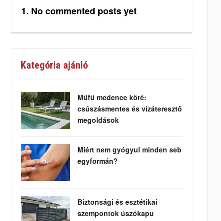
No commented posts yet
Kategória ajánló
Műfű medence köré:
csúszásmentes és vízáteresztő
megoldások
Miért nem gyógyul minden seb
egyformán?
Biztonsági és esztétikai
szempontok úszókapu