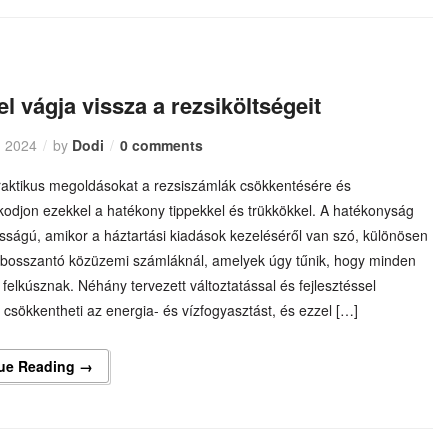
l vágja vissza a rezsiköltségeit
, 2024
by
Dodi
0 comments
praktikus megoldásokat a rezsiszámlák csökkentésére és
kodjon ezekkel a hatékony tippekkel és trükkökkel. A hatékonyság
sságú, amikor a háztartási kiadások kezeléséről van szó, különösen
 bosszantó közüzemi számláknál, amelyek úgy tűnik, hogy minden
elkúsznak. Néhány tervezett változtatással és fejlesztéssel
 csökkentheti az energia- és vízfogyasztást, és ezzel […]
ue Reading →