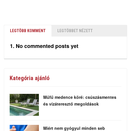
LEGTÖBB KOMMENT
LEGTÖBBET NÉZETT
No commented posts yet
Kategória ajánló
Műfű medence köré: csúszásmentes
és vízáteresztő megoldások
Miért nem gyógyul minden seb