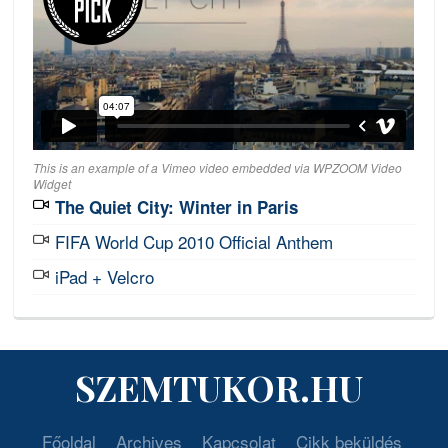
This is an example of a Vimeo video embedded via WPZOOM Video
Widget
The Quiet City: Winter in Paris
FIFA World Cup 2010 Official Anthem
iPad + Velcro
SZEMTUKOR.HU
Főoldal
Archives
Kapcsolat
Cikk beküldés