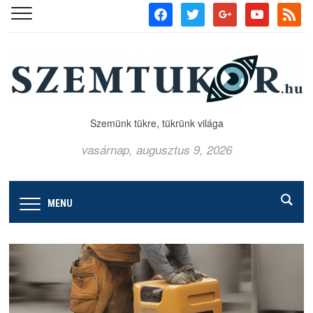
facebook
twitter
google
youtube
rss
Szemünk tükre, tükrünk világa
vasárnap, augusztus 9, 2026
MENU