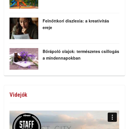
Felnőttkori diszlexia: a kreativitás
ereje
Bőrápoló olajok: természetes csillogás
a mindennapokban
Videjók