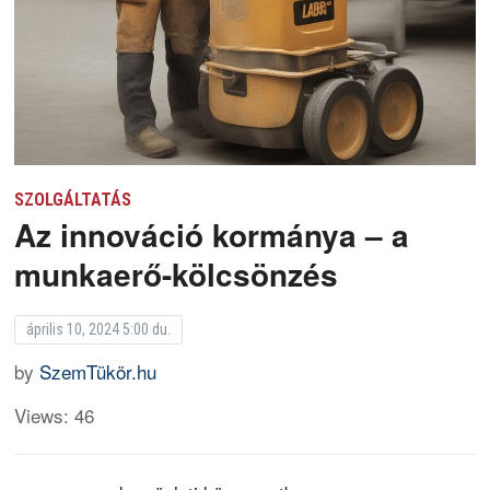
SZOLGÁLTATÁS
Az innováció kormánya – a
munkaerő-kölcsönzés
április 10, 2024 5:00 du.
by
SzemTükör.hu
Views: 46