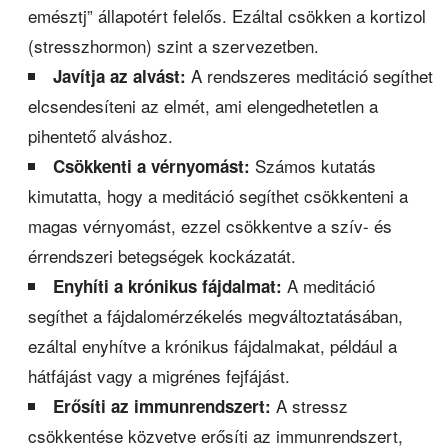
emésztj” állapotért felelős. Ezáltal csökken a kortizol
(stresszhormon) szint a szervezetben.
A rendszeres meditáció segíthet
Javítja az alvást:
elcsendesíteni az elmét, ami elengedhetetlen a
pihentető alváshoz.
Számos kutatás
Csökkenti a vérnyomást:
kimutatta, hogy a meditáció segíthet csökkenteni a
magas vérnyomást, ezzel csökkentve a szív- és
érrendszeri betegségek kockázatát.
A meditáció
Enyhíti a krónikus fájdalmat:
segíthet a fájdalomérzékelés megváltoztatásában,
ezáltal enyhítve a krónikus fájdalmakat, például a
hátfájást vagy a migrénes fejfájást.
A stressz
Erősíti az immunrendszert:
csökkentése közvetve erősíti az immunrendszert,