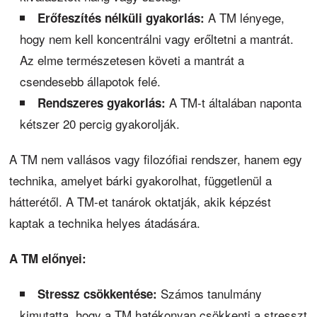
A TM lényege,
Erőfeszítés nélküli gyakorlás:
hogy nem kell koncentrálni vagy erőltetni a mantrát.
Az elme természetesen követi a mantrát a
csendesebb állapotok felé.
A TM-t általában naponta
Rendszeres gyakorlás:
kétszer 20 percig gyakorolják.
A TM nem vallásos vagy filozófiai rendszer, hanem egy
technika, amelyet bárki gyakorolhat, függetlenül a
hátterétől. A TM-et tanárok oktatják, akik képzést
kaptak a technika helyes átadására.
A TM előnyei:
Számos tanulmány
Stressz csökkentése:
kimutatta, hogy a TM hatékonyan csökkenti a stresszt