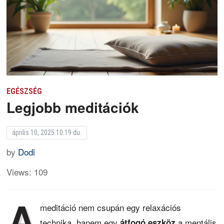
EGÉSZSÉG
Legjobb meditációk
április 10, 2025 10:19 du.
by
Dodi
Views: 109
A
meditáció nem csupán egy relaxációs
technika, hanem egy
a mentális
átfogó eszköz