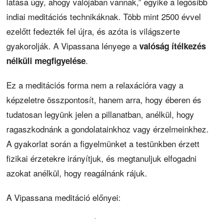
látása úgy, ahogy valójában vannak,” egyike a legősibb
indiai meditációs technikáknak. Több mint 2500 évvel
ezelőtt fedezték fel újra, és azóta is világszerte
gyakorolják. A Vipassana lényege a
valóság ítélkezés
.
nélküli megfigyelése
Ez a meditációs forma nem a relaxációra vagy a
képzeletre összpontosít, hanem arra, hogy éberen és
tudatosan legyünk jelen a pillanatban, anélkül, hogy
ragaszkodnánk a gondolatainkhoz vagy érzelmeinkhez.
A gyakorlat során a figyelmünket a testünkben érzett
fizikai érzetekre irányítjuk, és megtanuljuk elfogadni
azokat anélkül, hogy reagálnánk rájuk.
A Vipassana meditáció előnyei: