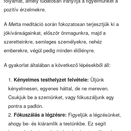
folyamat, amely tudatosan irányítja a figyelmünket a
pozitív érzelmekre.
A
meditáció során fokozatosan terjesztjük ki a
Metta
jókívánságainkat, először önmagunkra, majd a
szeretteinkre, semleges személyekre, nehéz
emberekre, végül pedig minden élőlényre.
A gyakorlat általában a következő lépésekből áll:
Üljünk
Kényelmes testhelyzet felvétele:
kényelmesen, egyenes háttal, de ne mereven.
Csukjuk be a szemünket, vagy fókuszáljunk egy
pontra a padlón.
Figyeljük a légzésünket,
Fókuszálás a légzésre:
ahogy be- és kiáramlik a testünkbe. Ez segít