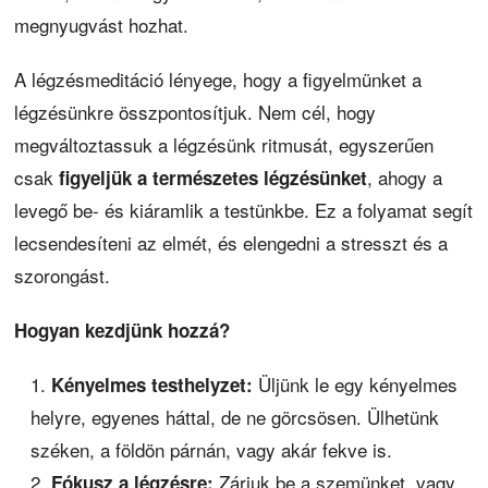
megnyugvást hozhat.
A légzésmeditáció lényege, hogy a figyelmünket a
légzésünkre összpontosítjuk. Nem cél, hogy
megváltoztassuk a légzésünk ritmusát, egyszerűen
csak
, ahogy a
figyeljük a természetes légzésünket
levegő be- és kiáramlik a testünkbe. Ez a folyamat segít
lecsendesíteni az elmét, és elengedni a stresszt és a
szorongást.
Hogyan kezdjünk hozzá?
Üljünk le egy kényelmes
Kényelmes testhelyzet:
helyre, egyenes háttal, de ne görcsösen. Ülhetünk
széken, a földön párnán, vagy akár fekve is.
Zárjuk be a szemünket, vagy
Fókusz a légzésre: