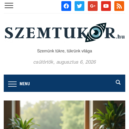
facebook
twitter
google
youtube
rss
Szemünk tükre, tükrünk világa
csütörtök, augusztus 6, 2026
MENU