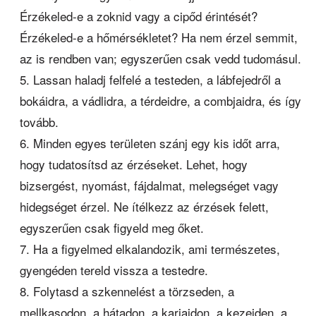
Érzékeled-e a zoknid vagy a cipőd érintését?
Érzékeled-e a hőmérsékletet? Ha nem érzel semmit,
az is rendben van; egyszerűen csak vedd tudomásul.
Lassan haladj felfelé a testeden, a lábfejedről a
bokáidra, a vádlidra, a térdeidre, a combjaidra, és így
tovább.
Minden egyes területen szánj egy kis időt arra,
hogy tudatosítsd az érzéseket. Lehet, hogy
bizsergést, nyomást, fájdalmat, melegséget vagy
hidegséget érzel. Ne ítélkezz az érzések felett,
egyszerűen csak figyeld meg őket.
Ha a figyelmed elkalandozik, ami természetes,
gyengéden tereld vissza a testedre.
Folytasd a szkennelést a törzseden, a
mellkasodon, a hátadon, a karjaidon, a kezeiden, a