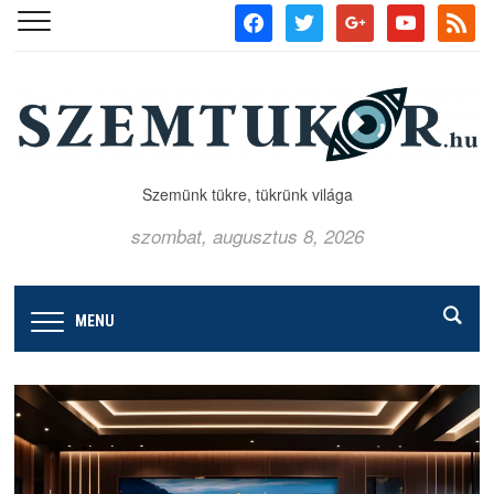
facebook
twitter
google
youtube
rss
Szemünk tükre, tükrünk világa
szombat, augusztus 8, 2026
MENU