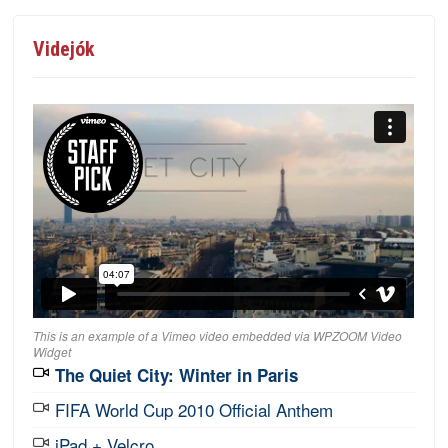
Videjók
This is an example of a Vimeo video embedded via WPZOOM Video
Widget
The Quiet City: Winter in Paris
FIFA World Cup 2010 Official Anthem
iPad + Velcro