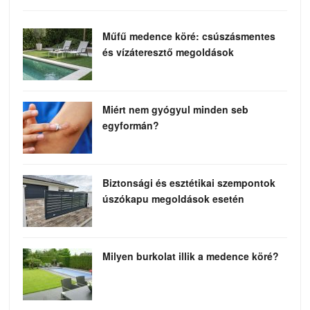
Műfű medence köré: csúszásmentes
és vízáteresztő megoldások
Miért nem gyógyul minden seb
egyformán?
Biztonsági és esztétikai szempontok
úszókapu megoldások esetén
Milyen burkolat illik a medence köré?