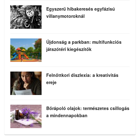
Egyszerű hibakeresés egyfázisú
villanymotoroknál
Újdonság a parkban: multifunkciós
játszótéri kiegészítők
Felnőttkori diszlexia: a kreativitás
ereje
Bőrápoló olajok: természetes csillogás
a mindennapokban