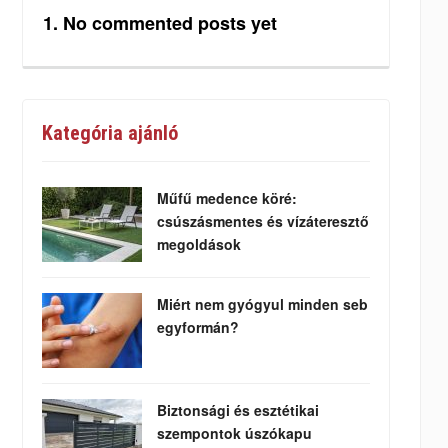
No commented posts yet
Kategória ajánló
Műfű medence köré:
csúszásmentes és vízáteresztő
megoldások
Miért nem gyógyul minden seb
egyformán?
Biztonsági és esztétikai
szempontok úszókapu