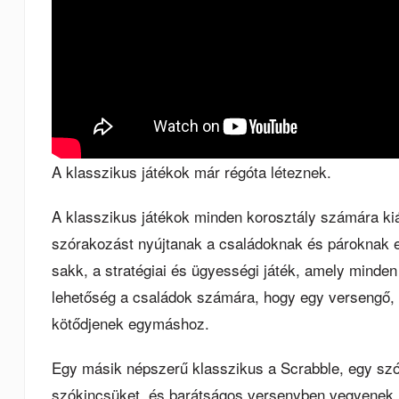
A klasszikus játékok már régóta léteznek.
A klasszikus játékok minden korosztály számára kiál
szórakozást nyújtanak a családoknak és pároknak e
sakk, a stratégiai és ügyességi játék, amely minden
lehetőség a családok számára, hogy egy versengő, d
kötődjenek egymáshoz.
Egy másik népszerű klasszikus a Scrabble, egy szój
szókincsüket, és barátságos versenyben vegyenek 