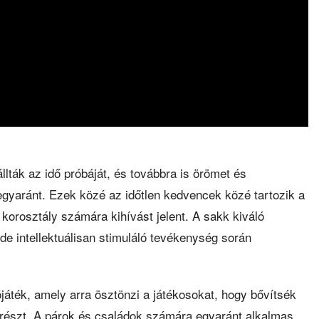
lták az idő próbáját, és továbbra is örömet és
gyaránt. Ezek közé az időtlen kedvencek közé tartozik a
 korosztály számára kihívást jelent. A sakk kiváló
e intellektuálisan stimuláló tevékenység során
áték, amely arra ösztönzi a játékosokat, hogy bővítsék
részt. A párok és családok számára egyaránt alkalmas