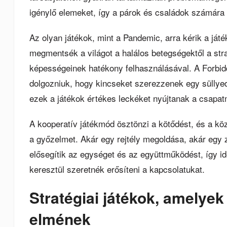
igénylő elemeket, így a párok és családok számára i
Az olyan játékok, mint a Pandemic, arra kérik a já
megmentsék a világot a halálos betegségektől a str
képességeinek hatékony felhasználásával. A Forbidd
dolgozniuk, hogy kincseket szerezzenek egy süllyedő
ezek a játékok értékes leckéket nyújtanak a csapat
A kooperatív játékmód ösztönzi a kötődést, és a közö
a győzelmet. Akár egy rejtély megoldása, akár egy z
elősegítik az egységet és az együttműködést, így i
keresztül szeretnék erősíteni a kapcsolatukat.
Stratégiai játékok, amelyek
elmének