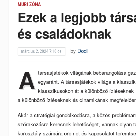
MURI ZÓNA
Ezek a legjobb tár
és családoknak
by
Dodi
március 2, 2024 7:10 de.
A
társasjátékok világának bebarangolása ga
egyaránt. A társasjátékok világa a klasszi
klasszikusokon át a különböző ízléseknek 
a különböző ízléseknek és dinamikának megfelelően
Akár a stratégiai gondolkodásra, a közös problém
szórakozásra keresnek lehetőséget, vannak olyan t
korosztály számára örömet és kapcsolatot teremts