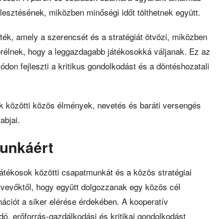
lesztésének, miközben minőségi időt tölthetnek együtt.
ték, amely a szerencsét és a stratégiát ötvözi, miközben
erélnek, hogy a leggazdagabb játékosokká váljanak. Ez az
ódon fejleszti a kritikus gondolkodást és a döntéshozatali
k közötti közös élmények, nevetés és baráti versengés
abjai.
munkáért
játékosok közötti csapatmunkát és a közös stratégiai
tvevőktől, hogy együtt dolgozzanak egy közös cél
ációt a siker elérése érdekében. A kooperatív
, erőforrás-gazdálkodási és kritikai gondolkodást