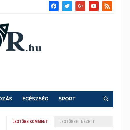
facebook
twitter
google
youtube
rss
OZÁS
EGÉSZSÉG
SPORT
LEGTÖBB KOMMENT
LEGTÖBBET NÉZETT