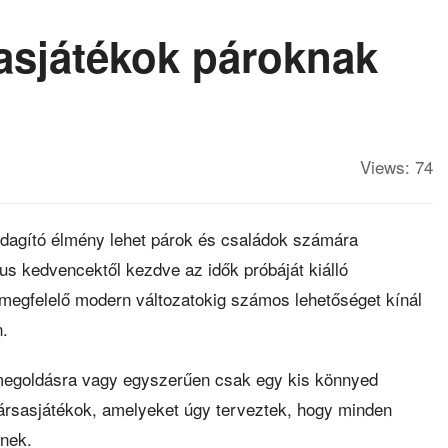
sasjátékok pároknak
Views: 74
zdagító élmény lehet párok és családok számára
kus kedvencektől kezdve az idők próbáját kiálló
megfelelő modern változatokig számos lehetőséget kínál
.
amegoldásra vagy egyszerűen csak egy kis könnyed
ársasjátékok, amelyeket úgy terveztek, hogy minden
enek.