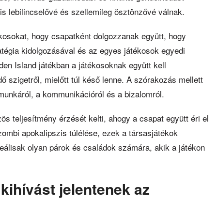
s lebilincselővé és szellemileg ösztönzővé válnak.
tékosokat, hogy csapatként dolgozzanak együtt, hogy
atégia kidolgozásával és az egyes játékosok egyedi
en Island játékban a játékosoknak együtt kell
 szigetről, mielőtt túl késő lenne. A szórakozás mellett
munkáról, a kommunikációról és a bizalomról.
s teljesítmény érzését kelti, ahogy a csapat együtt éri el
ombi apokalipszis túlélése, ezek a társasjátékok
deálisak olyan párok és családok számára, akik a játékon
 kihívást jelentenek az