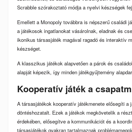
Scrabble szórakoztató módja a nyelvi készségek fej
Emellett a Monopoly továbbra is népszerű családi já
a játékosok ingatlanokat vásárolnak, eladnak és cs
ikonikus társasjáték magával ragadó és interaktív m
készséget.
A klasszikus játékok alapvetően a párok és családo
alapját képezik, így minden játékgyűjtemény alapdar
Kooperatív játék a csapat
A társasjátékok kooperatív játékmenete elősegíti a 
döntéshozatalt. Ezek a játékok megkövetelik a rész
érdekében, elősegítve a kommunikációt és a koordin
társasjátékok gyakran tartalmaznak problémamegoldó