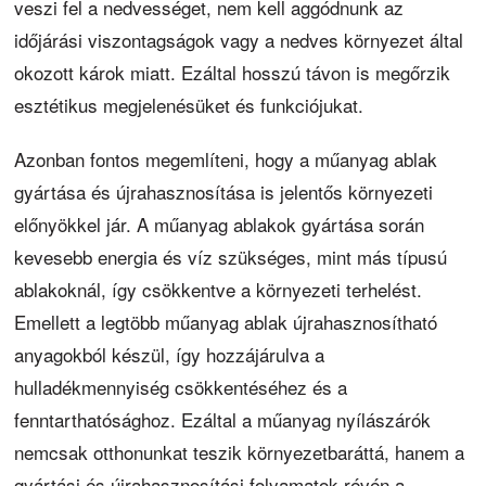
veszi fel a nedvességet, nem kell aggódnunk az
időjárási viszontagságok vagy a nedves környezet által
okozott károk miatt. Ezáltal hosszú távon is megőrzik
esztétikus megjelenésüket és funkciójukat.
Azonban fontos megemlíteni, hogy a műanyag ablak
gyártása és újrahasznosítása is jelentős környezeti
előnyökkel jár. A műanyag ablakok gyártása során
kevesebb energia és víz szükséges, mint más típusú
ablakoknál, így csökkentve a környezeti terhelést.
Emellett a legtöbb műanyag ablak újrahasznosítható
anyagokból készül, így hozzájárulva a
hulladékmennyiség csökkentéséhez és a
fenntarthatósághoz. Ezáltal a műanyag nyílászárók
nemcsak otthonunkat teszik környezetbaráttá, hanem a
gyártási és újrahasznosítási folyamatok révén a