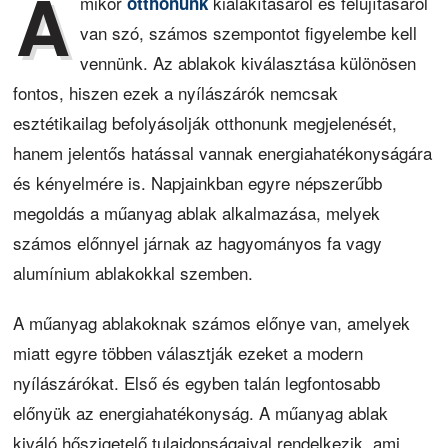
A
mikor
kialakításáról és felújításáról
otthonunk
van szó, számos szempontot figyelembe kell
vennünk. Az ablakok kiválasztása különösen
fontos, hiszen ezek a nyílászárók nemcsak
esztétikailag befolyásolják otthonunk megjelenését,
hanem jelentős hatással vannak energiahatékonyságára
és kényelmére is. Napjainkban egyre népszerűbb
megoldás a műanyag ablak alkalmazása, melyek
számos előnnyel járnak az hagyományos fa vagy
alumínium ablakokkal szemben.
A műanyag ablakoknak számos előnye van, amelyek
miatt egyre többen választják ezeket a modern
nyílászárókat. Első és egyben talán legfontosabb
előnyük az energiahatékonyság. A műanyag ablak
kiváló hőszigetelő tulajdonságaival rendelkezik, ami