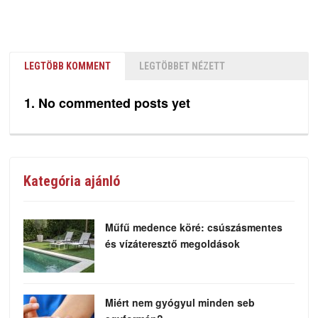
LEGTÖBB KOMMENT
LEGTÖBBET NÉZETT
No commented posts yet
Kategória ajánló
Műfű medence köré: csúszásmentes
és vízáteresztő megoldások
Miért nem gyógyul minden seb