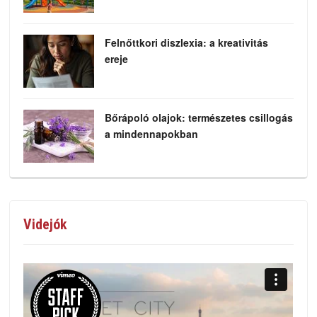
Felnőttkori diszlexia: a kreativitás
ereje
Bőrápoló olajok: természetes csillogás
a mindennapokban
Videjók