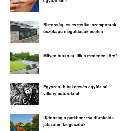
egyformán?
Biztonsági és esztétikai szempontok
úszókapu megoldások esetén
Milyen burkolat illik a medence köré?
Egyszerű hibakeresés egyfázisú
villanymotoroknál
Újdonság a parkban: multifunkciós
játszótéri kiegészítők