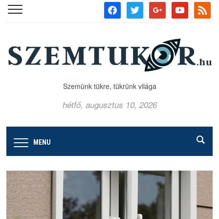
facebook
twitter
google
youtube
rss
Szemünk tükre, tükrünk világa
hétfő, augusztus 10, 2026
MENU