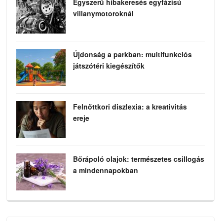
Egyszerű hibakeresés egyfázisú
villanymotoroknál
Újdonság a parkban: multifunkciós
játszótéri kiegészítők
Felnőttkori diszlexia: a kreativitás
ereje
Bőrápoló olajok: természetes csillogás
a mindennapokban