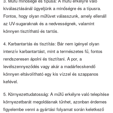
3. Műfű minősége és típusa: A műfű erkélyre való
kiválasztásánál ügyeljünk a minőségre és a típusra.
Fontos, hogy olyan műfüvet válasszunk, amely ellenáll
az UV-sugaraknak és a nedvességnek, valamint
könnyen tisztítható és tartós.
4. Karbantartás és tisztítás: Bár nem igényel olyan
intenzív karbantartást, mint a természetes fű, fontos
rendszeresen ápolni és tisztítani. A por, a
levélszennyeződés vagy akár a madárfecskendő
könnyen eltávolítható egy kis vízzel és szappanos
kefével.
5. Környezettudatosság: A műfű erkélyre való telepítése
környezetbarát megoldásnak tűnhet, azonban érdemes
figyelembe venni a gyártási folyamat során keletkező