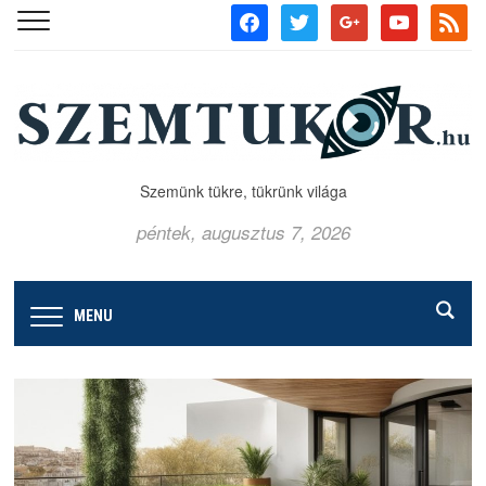
facebook
twitter
google
youtube
rss
Szemünk tükre, tükrünk világa
péntek, augusztus 7, 2026
MENU