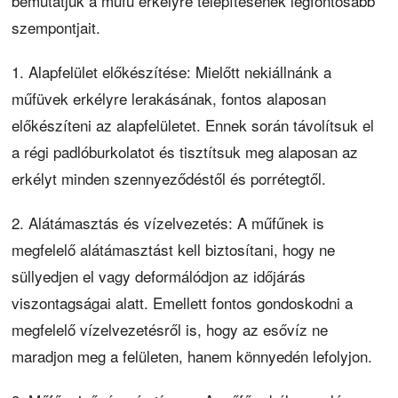
bemutatjuk a műfű erkélyre telepítésének legfontosabb
szempontjait.
1. Alapfelület előkészítése: Mielőtt nekiállnánk a
műfüvek erkélyre lerakásának, fontos alaposan
előkészíteni az alapfelületet. Ennek során távolítsuk el
a régi padlóburkolatot és tisztítsuk meg alaposan az
erkélyt minden szennyeződéstől és porrétegtől.
2. Alátámasztás és vízelvezetés: A műfűnek is
megfelelő alátámasztást kell biztosítani, hogy ne
süllyedjen el vagy deformálódjon az időjárás
viszontagságai alatt. Emellett fontos gondoskodni a
megfelelő vízelvezetésről is, hogy az esővíz ne
maradjon meg a felületen, hanem könnyedén lefolyjon.