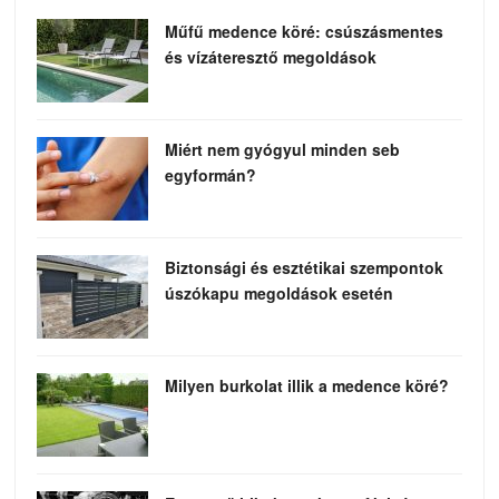
Műfű medence köré: csúszásmentes
és vízáteresztő megoldások
Miért nem gyógyul minden seb
egyformán?
Biztonsági és esztétikai szempontok
úszókapu megoldások esetén
Milyen burkolat illik a medence köré?