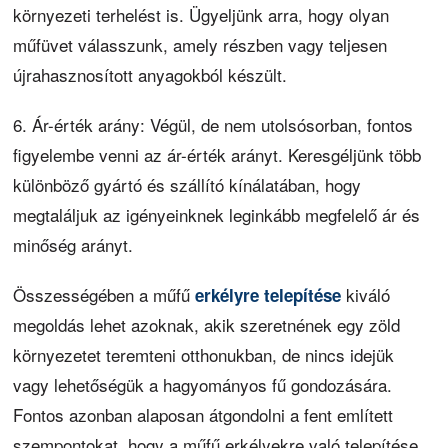
környezeti terhelést is. Ügyeljünk arra, hogy olyan
műfüvet válasszunk, amely részben vagy teljesen
újrahasznosított anyagokból készült.
6. Ár-érték arány: Végül, de nem utolsósorban, fontos
figyelembe venni az ár-érték arányt. Keresgéljünk több
különböző gyártó és szállító kínálatában, hogy
megtaláljuk az igényeinknek leginkább megfelelő ár és
minőség arányt.
Összességében a műfű
kiváló
erkélyre telepítése
megoldás lehet azoknak, akik szeretnének egy zöld
környezetet teremteni otthonukban, de nincs idejük
vagy lehetőségük a hagyományos fű gondozására.
Fontos azonban alaposan átgondolni a fent említett
szempontokat, hogy a műfű erkélyekre való telepítése