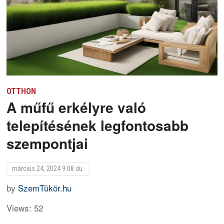
OTTHON
A műfű erkélyre való
telepítésének legfontosabb
szempontjai
március 24, 2024 9:08 du.
by
SzemTükör.hu
Views: 52