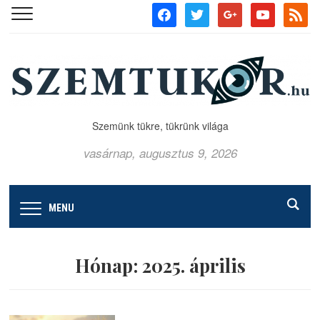
facebook
twitter
google
youtube
rss
Szemünk tükre, tükrünk világa
vasárnap, augusztus 9, 2026
MENU
Hónap:
2025. április