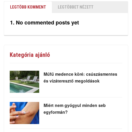
LEGTÖBB KOMMENT
LEGTÖBBET NÉZETT
No commented posts yet
Kategória ajánló
Műfű medence köré: csúszásmentes
és vízáteresztő megoldások
Miért nem gyógyul minden seb
egyformán?