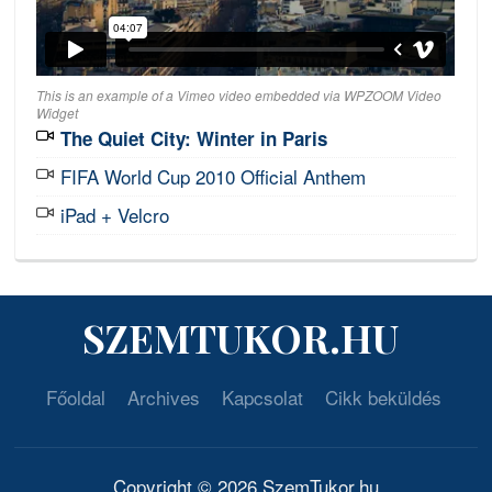
This is an example of a Vimeo video embedded via WPZOOM Video
Widget
The Quiet City: Winter in Paris
FIFA World Cup 2010 Official Anthem
iPad + Velcro
SZEMTUKOR.HU
Főoldal
Archives
Kapcsolat
Cikk beküldés
Copyright © 2026 SzemTukor.hu