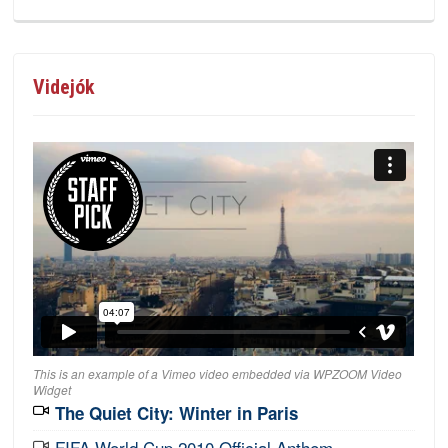
Videjók
This is an example of a Vimeo video embedded via WPZOOM Video
Widget
The Quiet City: Winter in Paris
FIFA World Cup 2010 Official Anthem