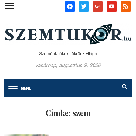
facebook
twitter
google
youtube
rss
Szemünk tükre, tükrünk világa
vasárnap, augusztus 9, 2026
MENU
Címke:
szem