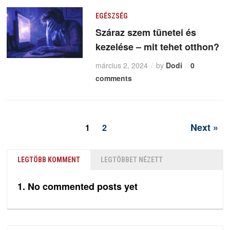
EGÉSZSÉG
Száraz szem tünetei és
kezelése – mit tehet otthon?
március 2, 2024
by
Dodi
0
comments
Next »
1
2
LEGTÖBB KOMMENT
LEGTÖBBET NÉZETT
No commented posts yet