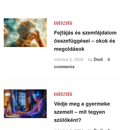
EGÉSZSÉG
Fejfájás és szemfájdalom
összefüggései – okok és
megoldások
március 2, 2024
by
Dodi
0
comments
EGÉSZSÉG
Védje meg a gyermeke
szemeit – mit tegyen
szülőként?