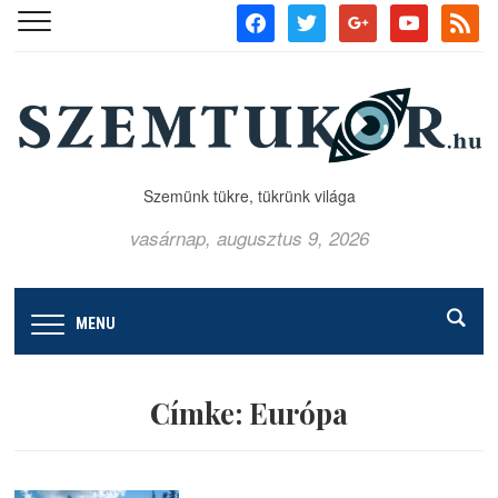
facebook
twitter
google
youtube
rss
Szemünk tükre, tükrünk világa
vasárnap, augusztus 9, 2026
MENU
Címke:
Európa