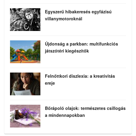
Egyszerű hibakeresés egyfázisú
villanymotoroknál
Újdonság a parkban: multifunkciós
játszótéri kiegészítők
Felnőttkori diszlexia: a kreativitás
ereje
Bőrápoló olajok: természetes csillogás
a mindennapokban