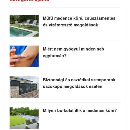
Műfű medence köré: csúszásmentes
és vízáteresztő megoldások
Miért nem gyógyul minden seb
egyformán?
Biztonsági és esztétikai szempontok
úszókapu megoldások esetén
Milyen burkolat illik a medence köré?