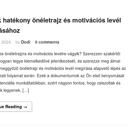
 hatékony önéletrajz és motivációs levél
ásához
, 2024
by
Dodi
0 comments
es önéletrajzra és motivációs levélre vágyik? Szerezzen szakértői
 hogyan tegye kiemelkedővé jelentkezését, és szerezze meg álmai
 meggyőző önéletrajz és motivációs levél megírása alapvető lépés az
ázati folyamat során. Ezek a dokumentumok az Ön első benyomását
otenciális munkáltatókban, ezért nagyon fontos, hogy csiszoltak és
k legyenek. […]
ue Reading →