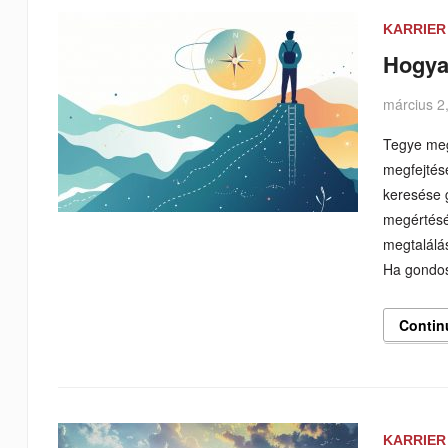
KARRIER
Hogya
március 2
Tegye meg 
megfejtés
keresése 
megértésé
megtalálás
Ha gondo
Contin
KARRIER