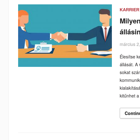
KARRIER
Milye
állási
március 2
Élesítse k
állását. A
sokat szám
kommuniká
kialakítás
kitűnhet a
Contin