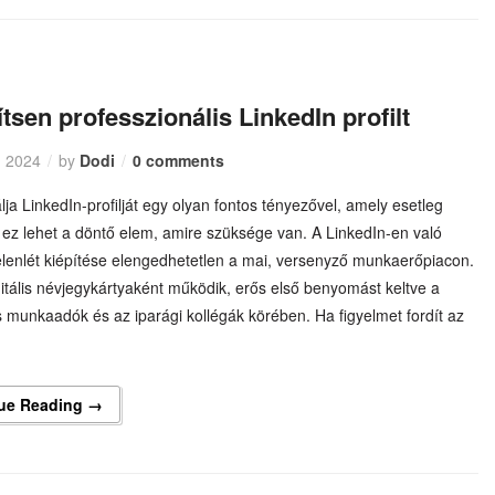
ítsen professzionális LinkedIn profilt
, 2024
by
Dodi
0 comments
lja LinkedIn-profilját egy olyan fontos tényezővel, amely esetleg
 ez lehet a döntő elem, amire szüksége van. A LinkedIn-en való
elenlét kiépítése elengedhetetlen a mai, versenyző munkaerőpiacon.
igitális névjegykártyaként működik, erős első benyomást keltve a
s munkaadók és az iparági kollégák körében. Ha figyelmet fordít az
ue Reading →