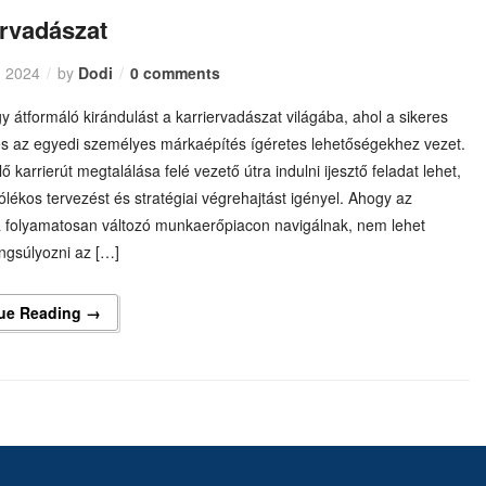
ervadászat
, 2024
by
Dodi
0 comments
 átformáló kirándulást a karriervadászat világába, ahol a sikeres
és az egyedi személyes márkaépítés ígéretes lehetőségekhez vezet.
ő karrierút megtalálása felé vezető útra indulni ijesztő feladat lehet,
lékos tervezést és stratégiai végrehajtást igényel. Ahogy az
 folyamatosan változó munkaerőpiacon navigálnak, nem lehet
ngsúlyozni az […]
ue Reading →