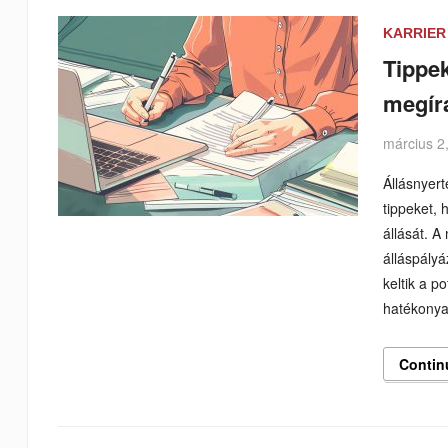
KARRIER
Tippek
megír
március 2
Állásnyert
tippeket,
állását. A
álláspály
keltik a p
hatékonya
Contin