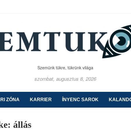
Szemünk tükre, tükrünk világa
szombat, augusztus 8, 2026
RI ZÓNA
KARRIER
ÍNYENC SAROK
KALAND
ke:
állás