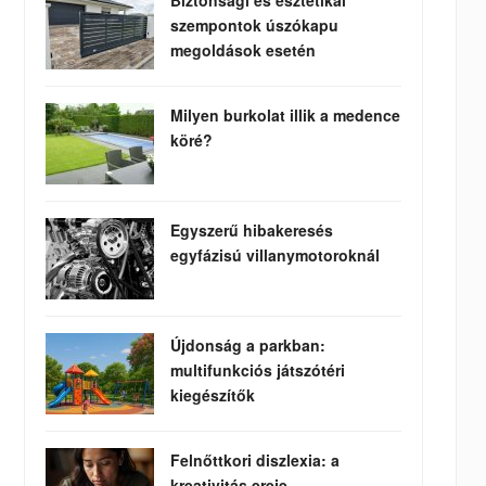
Biztonsági és esztétikai
szempontok úszókapu
megoldások esetén
Milyen burkolat illik a medence
köré?
Egyszerű hibakeresés
egyfázisú villanymotoroknál
Újdonság a parkban:
multifunkciós játszótéri
kiegészítők
Felnőttkori diszlexia: a
kreativitás ereje