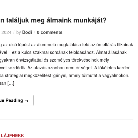
n találjuk meg álmaink munkáját?
, 2024
by
Dodi
0 comments
az első lépést az álommeló megtalálása felé az önfeltárás titkainak
ével – ez a kulcs szakmai sorsának feloldásához. Álmai állásának
gyakran önvizsgálattal és személyes törekvéseinek mély
vel kezdődik. Az utazás azonban nem ér véget. A tökéletes karrier
a stratégiai megközelítést igényel, amely túlmutat a vágyálmokon.
san […]
ue Reading →
LÁJFHEKK