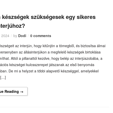
n készségek szükségesek egy sikeres
nterjúhoz?
, 2024
by
Dodi
0 comments
észségeit az interjún, hogy kitűnjön a tömegből, és biztosítsa álmai
 versenyben az állásinterjúkon a megfelelő készségek birtoklása
íthat. Attól a pillanattól kezdve, hogy belép az interjúszobába, a
ciós készségei kulcsszerepet játszanak az első benyomás
ában. De mi a helyzet a többi alapvető készséggel, amelyekkel
 […]
ue Reading →