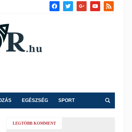
facebook
twitter
google
youtube
rss
OZÁS
EGÉSZSÉG
SPORT
LEGTÖBB KOMMENT