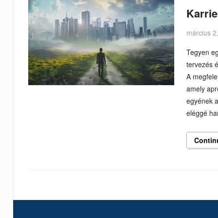
Karri
március 2
Tegyen egy
tervezés 
A megfelel
amely apró
egyének a
eléggé ha
Contin