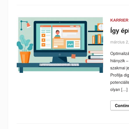
KARRIER
Így ép
március 2
Optimalizá
hiányzik –
szakmai j
Profilja d
potenciáli
olyan […]
Contin