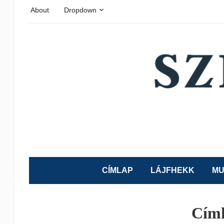
About
Dropdown
CÍMLAP
LÁJFHEKK
MU
Cím