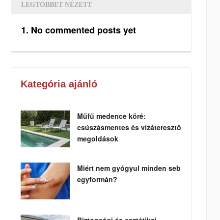
LEGTÖBBET NÉZETT
No commented posts yet
Kategória ajánló
Műfű medence köré:
csúszásmentes és vízáteresztő
megoldások
Miért nem gyógyul minden seb
egyformán?