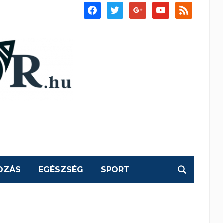
facebook
twitter
google
youtube
rss
OZÁS
EGÉSZSÉG
SPORT