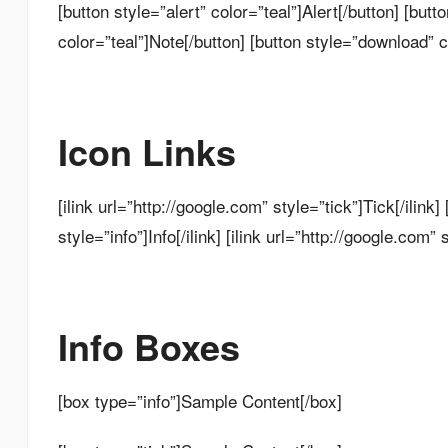
[button style=”alert” color=”teal”]Alert[/button] [butt
color=”teal”]Note[/button] [button style=”download” 
Icon Links
[ilink url=”http://google.com” style=”tick”]Tick[/ilink
style=”info”]Info[/ilink] [ilink url=”http://google.com” 
Info Boxes
[box type=”info”]Sample Content[/box]