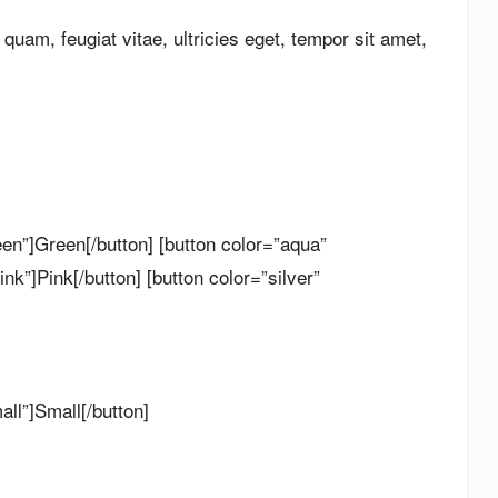
uam, feugiat vitae, ultricies eget, tempor sit amet,
een”]Green[/button] [button color=”aqua”
ink”]Pink[/button] [button color=”silver”
all”]Small[/button]