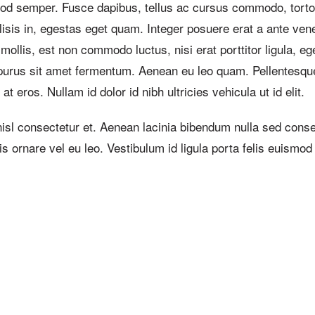
euismod semper. Fusce dapibus, tellus ac cursus commodo, t
lisis in, egestas eget quam. Integer posuere erat a ante venen
 mollis, est non commodo luctus, nisi erat porttitor ligula, eg
tur purus sit amet fermentum. Aenean eu leo quam. Pellentes
t eros. Nullam id dolor id nibh ultricies vehicula ut id elit.
l consectetur et. Aenean lacinia bibendum nulla sed consect
is ornare vel eu leo. Vestibulum id ligula porta felis euismo