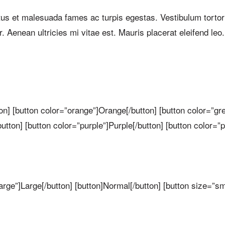
tus et malesuada fames ac turpis egestas. Vestibulum tortor q
Aenean ultricies mi vitae est. Mauris placerat eleifend leo.
ton] [button color=”orange”]Orange[/button] [button color=”gr
utton] [button color=”purple”]Purple[/button] [button color=”p
large”]Large[/button] [button]Normal[/button] [button size=”sm