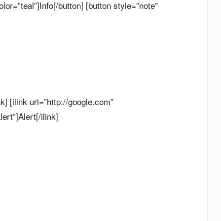
olor=”teal”]Info[/button] [button style=”note”
k] [ilink url=”http://google.com”
ert”]Alert[/ilink]