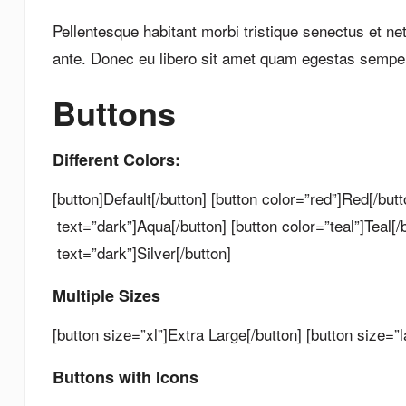
Pellentesque habitant morbi tristique senectus et ne
ante. Donec eu libero sit amet quam egestas semper. 
Buttons
Different Colors:
[button]Default[/button] [button color=”red”]Red[/but
text=”dark”]Aqua[/button] [button color=”teal”]Teal[/b
text=”dark”]Silver[/button]
Multiple Sizes
[button size=”xl”]Extra Large[/button] [button size=”
Buttons with Icons