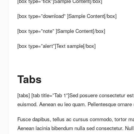
[box type=”tick”]Sample Content[/box]
[box type=”download” ]Sample Content[/box]
[box type=”note” ]Sample Content[/box]
[box type=”alert”]Text sample[/box]
Tabs
[tabs] [tab title=”Tab 1″]Sed posuere consectetur est
euismod. Aenean eu leo quam. Pellentesque ornare s
Fusce dapibus, tellus ac cursus commodo, tortor mau
Aenean lacinia bibendum nulla sed consectetur. Nulla