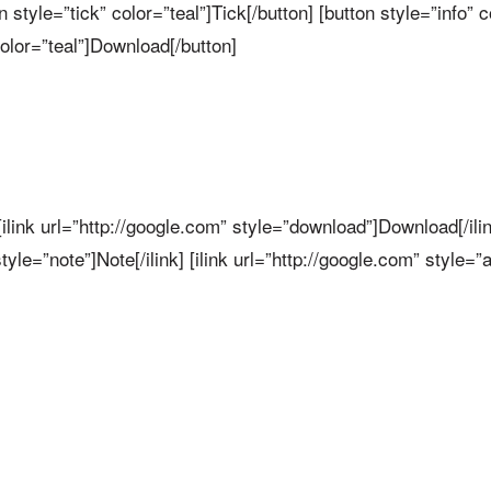
on style=”tick” color=”teal”]Tick[/button] [button style=”info” c
color=”teal”]Download[/button]
] [ilink url=”http://google.com” style=”download”]Download[/ilin
style=”note”]Note[/ilink] [ilink url=”http://google.com” style=”al